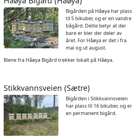
Håøya Bigård (Håøya)
Bigården på Håøya har plass
til 5 bikuber, og er en vandre
bågård. Dette betyr at der
bare er bier der deler av
året. For Håøya er det i fra
mai og ut august.
Biene fra Håøya Bigård trekker lokalt på Håøya.
Stikkvannsveien (Sætre)
Bigården i Stikkvannsveien
har plass til 16 bikuber, og er
en permanent bigård.