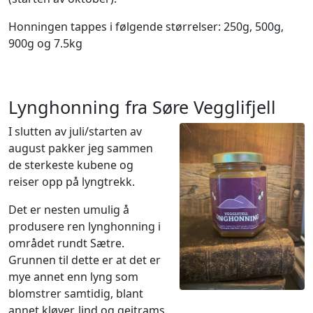
Honningen tappes i følgende størrelser: 250g, 500g,
900g og 7.5kg
Lynghonning fra Søre Vegglifjell
I slutten av juli/starten av
august pakker jeg sammen
de sterkeste kubene og
reiser opp på lyngtrekk.
Det er nesten umulig å
produsere ren lynghonning i
området rundt Sætre.
Grunnen til dette er at det er
mye annet enn lyng som
blomstrer samtidig, blant
annet kløver, lind og geitrams.