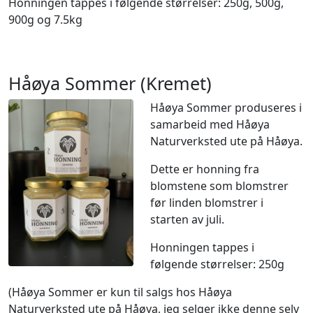
Honningen tappes i følgende størrelser: 250g, 500g,
900g og 7.5kg
Håøya Sommer (Kremet)
Håøya Sommer produseres i
samarbeid med Håøya
Naturverksted ute på Håøya.
Dette er honning fra
blomstene som blomstrer
før linden blomstrer i
starten av juli.
Honningen tappes i
følgende størrelser: 250g
(Håøya Sommer er kun til salgs hos Håøya
Naturverksted ute på Håøya, jeg selger ikke denne selv