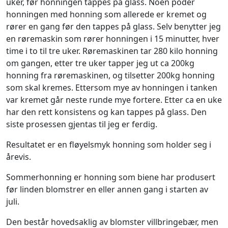
uker, før honningen tappes på glass. Noen poder
honningen med honning som allerede er kremet og
rører en gang før den tappes på glass. Selv benytter jeg
en røremaskin som rører honningen i 15 minutter, hver
time i to til tre uker. Røremaskinen tar 280 kilo honning
om gangen, etter tre uker tapper jeg ut ca 200kg
honning fra røremaskinen, og tilsetter 200kg honning
som skal kremes. Ettersom mye av honningen i tanken
var kremet går neste runde mye fortere. Etter ca en uke
har den rett konsistens og kan tappes på glass. Den
siste prosessen gjentas til jeg er ferdig.
Resultatet er en fløyelsmyk honning som holder seg i
årevis.
Sommerhonning er honning som biene har produsert
før linden blomstrer en eller annen gang i starten av
juli.
Den består hovedsaklig av blomster villbringebær, men